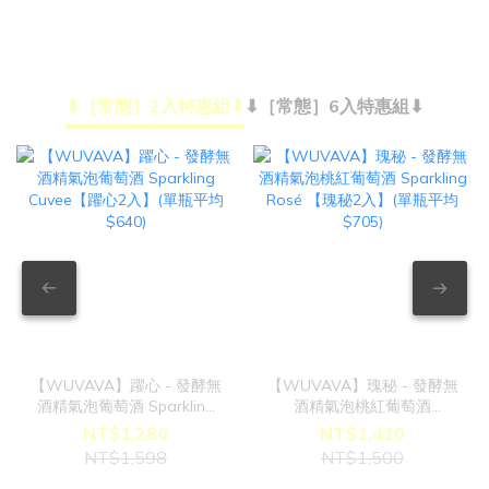
⬇︎［常態］2入特惠組⬇︎
⬇︎［常態］6入特惠組⬇︎
【WUVAVA】躍心 - 發酵無
【WUVAVA】瑰秘 - 發酵無
酒精氣泡葡萄酒 Sparkling
酒精氣泡桃紅葡萄酒
Cuvee【躍心2入】(單瓶平均
Sparkling Rosé 【瑰秘2入】
NT$1,280
NT$1,410
$640)
(單瓶平均$705)
NT$1,598
NT$1,500