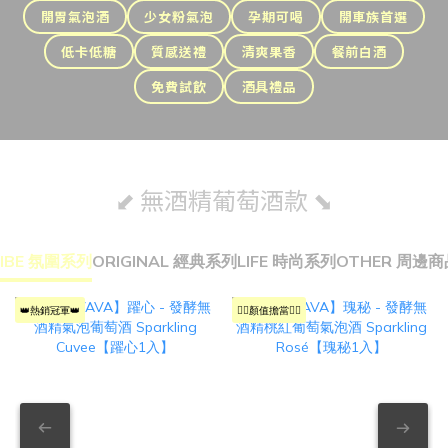
開胃氣泡酒
少女粉氣泡
孕期可喝
開車族首選
低卡低糖
質感送禮
清爽果香
餐前白酒
免費試飲
酒具禮品
⬋ 無酒精葡萄酒款 ⬊
IBE 氛圍系列
ORIGINAL 經典系列
LIFE 時尚系列
OTHER 周邊商
👑熱銷冠軍👑
❤️‍🔥顏值擔當❤️‍🔥
