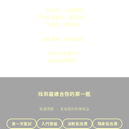
保證每一口都驚艷
不是你想像的「葡萄果汁」
它就是『葡萄酒』
沒有酒精，卻有酒感。
你還沒喝過嗎？
那來試試看吧！
找到最適合你的那一瓶
點選標籤 · 直接跳到對應商品
第一次嘗試
入門首選
派對氣泡酒
隨身氣泡酒