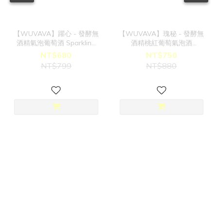
【WUVAVA】躍心 - 發酵無
【WUVAVA】瑰秘 - 發酵無
酒精氣泡葡萄酒 Sparkling
酒精桃紅葡萄氣泡酒
Cuvee【躍心1入】
Sparkling Rosé【瑰秘1入】
NT$680
NT$750
NT$799
NT$880