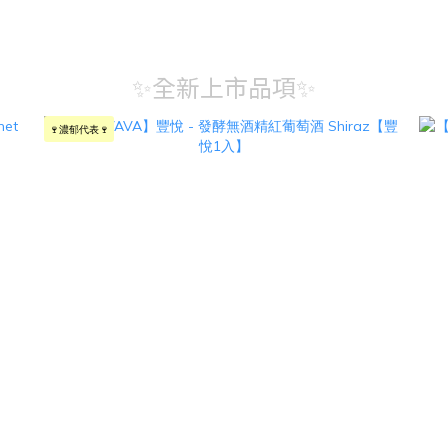
✨全新上市品項✨
🍷濃郁代表🍷