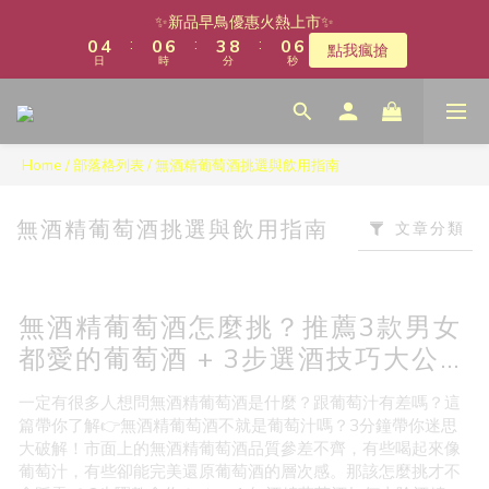
1
5
1
7
4
9
1
7
✨新品早鳥優惠火熱上市✨
:
:
:
0
4
0
6
3
8
0
6
點我瘋搶
日
時
分
秒
3
5
2
7
5
2
4
1
6
4
1
3
0
5
3
0
2
4
2
1
3
1
Home
/
部落格列表
/
無酒精葡萄酒挑選與飲用指南
0
2
0
1
無酒精葡萄酒挑選與飲用指南
文章分類
0
無酒精葡萄酒怎麼挑？推薦3款男女
都愛的葡萄酒 + 3步選酒技巧大公
開！
一定有很多人想問無酒精葡萄酒是什麼？跟葡萄汁有差嗎？這
篇帶你了解👉無酒精葡萄酒不就是葡萄汁嗎？3分鐘帶你迷思
大破解！市面上的無酒精葡萄酒品質參差不齊，有些喝起來像
葡萄汁，有些卻能完美還原葡萄酒的層次感。那該怎麼挑才不