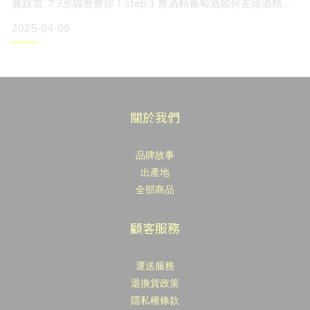
會踩雷 ？3步驟教會你！step.1 無酒精葡萄酒如何去除酒精？
決定風味還原度！常見去除酒精技術對口感的影響：①真空蒸
2025-04-09
餾法特點：低溫環境去除酒精口感：保留較多原始香氣適合：
追求真實葡萄酒風味者 ②逆滲透法特點：通過半透膜過濾酒
精口感：風味較清淡適合：偏好清爽口感者 ③旋轉錐技術特
點：
關於我們
品牌故事
出產地
全部商品
顧客服務
運送服務
退換貨政策
隱私權條款